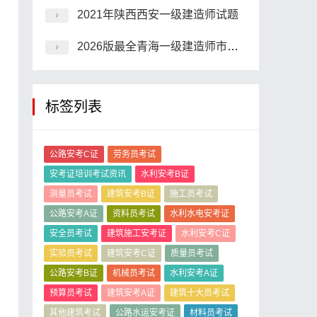
2021年陕西西安一级建造师试题
2026版最全青海一级建造师市政模拟试题
标签列表
公路安考C证
劳务员考试
安考证培训考试资讯
水利安考B证
测量员考试
建筑安考B证
施工员考试
公路安考A证
资料员考试
水利水电安考证
安全员考试
建筑施工安考证
水利安考C证
实验员考试
建筑安考C证
质量员考试
公路安考B证
机械员考试
水利安考A证
预算员考试
建筑安考A证
建筑十大员考试
其他建筑考试
公路水运安考证
材料员考试