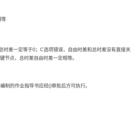
相等
，总时差一定等于0；C选项错误，自由时差和总时差没有直接关
关键节点，总时差自由时差一定相等。
编制的作业指导书应经()审批后方可执行。