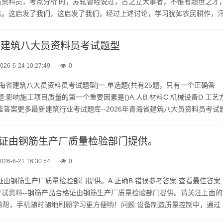
员资料员，考点分析'时，苏轼曾经说过，古之立大事者，不惟有超世之才
志。这启发了我们，这启发了我们，经过上述讨论，学习犹如农民耕作，
浇灌了幼苗，没有人瞬间奉送给你一个丰收。能认真找到这...
海省建筑八大员资料员考试题型
026-6-24 10:27:49
0
年青海省建筑八大员资料员考试题型]一.单选题(共有25题，只有一个正确答
:影响施工项目质量的第一个重要因素是()A.人B.材料C.机械设备D.工艺
佳答案更多最新建筑行业考试题库--2026年青海省建筑八大员资料员考试
.公.众.号：建题帮，手机随时随地...
证由钢筋生产厂质量检验部门提供。
026-6-21 16:30:54
0
证由钢筋生产厂质量检验部门提供。A.正确B.错误参考答案:查看最佳答案
试资料--钢筋产品合格证由钢筋生产厂质量检验部门提供。请关注上面的
：建题帮，手机随时随地刷题学习更方便哟！问题:设备制造质量控制中，通过
现设备制造过程质量控制的工作方式是()A.监控B....