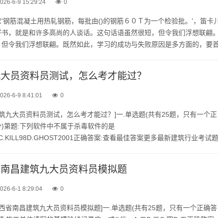
026-6-9 15:29:24
0
'钢筋混凝土用热轧钢筋，每批由()的钢筋６０Ｔ为一个检验批。'，笛卡
好书，就是和许多高尚的人谈话。这句话语虽然很短，但令我们浮想联翩
，但令我们浮想联翩。既然如此，学习的成功与失败原因是多方面的，要
，才能受到鼓舞，找出努力的方向。既然如此，我们就废话少说，那...
筑九大员资料员测试，怎么考才能过？
026-6-9 8:41:01
0
年建筑九大员资料员测试，怎么考才能过？]一.单选题(共有25题，只有一个正
)第题:下列软件中不属于杀毒软件的是
3000C.KILL98D.GHOST2001正确答案:查看最佳答案更多最新建筑行业考试
九大员资料员测试，怎么考才能过？请关注上面的微.信...
西省南昌建筑九大员资料员模拟题
026-6-1 8:29:04
0
年江西省南昌建筑九大员资料员模拟题]一.单选题(共有25题，只有一个正确答