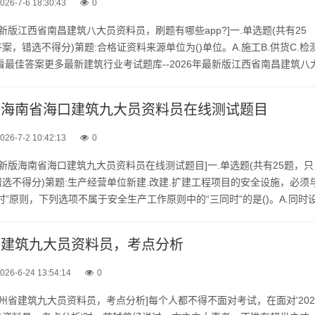
026-7-6 18:30:43
0
最新版江西省南昌建筑八大员资料员，刷题有哪些app?]一.单选题(共有25
，错选不得分)第题:合格证资料来源单位为()单位。A.施工B.供货C.检
查看最佳答案更多最新建筑行业考试题库--2026年最新版江西省南昌建筑八
app?请关注上面的微.信.公...
新版海南省海口建筑九大员资料员在线测试题目
026-7-2 10:42:13
0
年最新版海南省海口建筑九大员资料员在线测试题目]一.单选题(共有25题，只
选不得分)第题:生产经营单位新建.改建.扩建工程项目的安全设施，必须
时”原则，下列选项不属于安全生产工作原则中的“三同时”的是()。A.同时
时施工D.同时投入生产和使用正确答案:...
州省建筑九大员资料员，考点分析
026-6-24 13:54:14
0
年贵州省建筑九大员资料员，考点分析]每个人都不得不面对考试，在面对'202