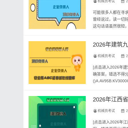
机械员考试
2
可能很多人都在寻求
曾经说过，读一切
这句话语虽然很短
先从自己身上找原因
2026年建
机械员考试
2
[点击进入2026
确答案，错选不得分
()A.AV95B.KV
库--2026年建筑
2026年江
机械员考试
2
[点击进入2026