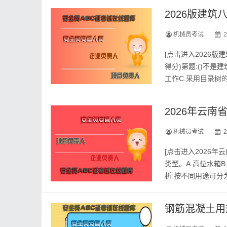
2026版建
机械员考试
2
[点击进入2026
得分)第题:()不
工作C.采用目录树
最新建筑行业考试题库
2026年云
机械员考试
2
[点击进入2026
类型。A.高位水箱B
析:按不同用途可分
圆形，制作材料有钢板
钢筋混凝土用