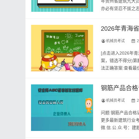
年贵州省建筑九大
亦必有坚忍不拔之
水滋润了种子，汗水
2026年青
机械员考试
2
[点击进入2026
案，错选不得分)第题
法正确答案:查看最
型请关注上面的微.信
钢筋产品合格
机械员考试
2
问题:钢筋产品合格
更多最新建筑行业考
微.信.公.众.号
设置设备质量控制点实