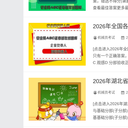
案，错选不得分)第题
查看最佳答案更多最
上面的微.信.公.众
2026年全
机械员考试
2
[点击进入2026
只有一个正确答案，
C.观感D.分部验收
大员资料员考核，适用
2026年湖
机械员考试
2
[点击进入2026
与基础分部(子分部
基基础分部(子分部
目的安全设施，必须