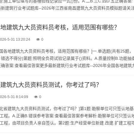
:施工单位填写的基槽验线记录应一式()份。A.二B.三C.四D.五正确答案:
新建筑行业考试题库--2026年江西省南昌建筑九大员资料员模拟题请关
.号：建题帮，手机随时随地刷题学习...
国各地建筑九大员资料员考核，适用范围有哪些？
026-5-31 13:20:24
0
年全国各地建筑九大员资料员考核，适用范围有哪些？]一.单选题(共有25题，
错选不得分)第题:照明全负荷试验记录属于()资料。A.质量控制B.功能抽
正确答案:查看最佳答案更多最新建筑行业考试题库--2026年全国各地建筑
范围有哪些？请关注上面的微.信....
北省建筑九大员资料员测试，你考过了吗？
026-5-31 8:14:09
0
年湖北省建筑九大员资料员测试，你考过了吗？]第1题:勘察单位可只签认地基
)工程。A.正确B.错误参考答案:查看最佳答案参考解析:勘察单位可只签认
)工程，由项目负责人亲自签认。第2题:生产经营单位新建.改建.扩建工程
与主体工程遵循“三同时”原则，下列选项不...