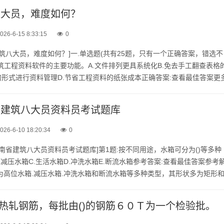
筑八大员，难度如何？
026-6-15 8:33:15
0
版建筑八大员，难度如何？]一.单选题(共有25题，只有一个正确答案，错选不
是建筑工程资料软件的主要功能。A.文件排列更具系统化B.免去手工翻查表格
的形式进行资料管理D.节省工程资料的纸张成本正确答案:查看最佳答案更
--2026版建筑八大员，难度如何？请...
南省建筑八大员资料员考试题库
026-6-10 18:20:34
0
年云南省建筑八大员资料员考试题库]第1题:按不同用途，水箱可分为()等多种
.减压水箱C.生活水箱D.冲洗水箱E.断流水箱参考答案:查看最佳答案参考
为高位水箱.减压水箱.冲洗水箱和断流水箱等多种类型，其形状多为矩形
.钢筋混凝土.玻璃钢和塑料等。第2题:...
热轧钢筋，每批由()的钢筋６０Ｔ为一个检验批。