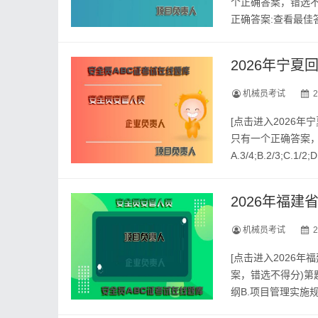
个正确答案，错选不得
正确答案:查看最佳
么方法好？请关注上面
2026年宁
机械员考试
2
[点击进入2026
只有一个正确答案，
A.3/4;B.2/3;
自治区建筑九大员资
2026年福
机械员考试
2
[点击进入2026
案，错选不得分)第
纲B.项目管理实施
试题库--2026年