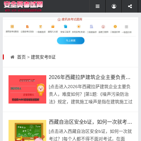
首页
>
建筑安考B证
2026年西藏拉萨建筑企业主要负责人，难度如何？
[点击进入2026年西藏拉萨建筑企业主要负
责人，难度如何？]第1题:《噪声污染防治
法》规定，建筑施工噪声是指在建筑施工过
程中产生的干扰()环境的声音。A.他人生活
B.周围生活C.施工人员D.施工现场参考答
西藏自治区安全b证，如何一次就考过？
案:查看最佳答案第2题:吊运散装模板时，
[点击进入西藏自治区安全b证，如何一次就
必须做到()。A.放置于运料平台上B.单块吊
考过？]每个人都不得不面对考试，在面
运C.码放整齐D.待捆绑牢固后方可起吊E....