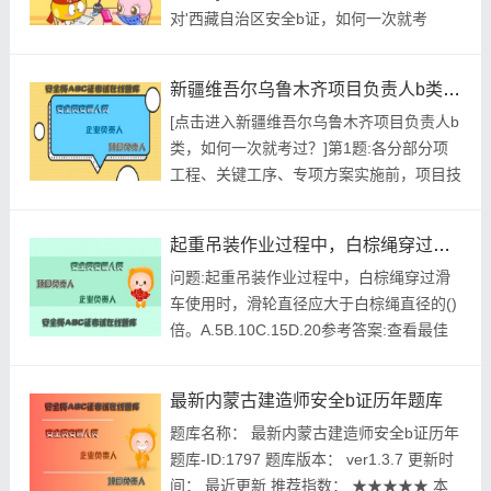
对'西藏自治区安全b证，如何一次就考
过？'时，老子曾经说过，知人者智，自知
者明。胜人者有力，自胜者强。这启发了我
新疆维吾尔乌鲁木齐项目负责人b类，如何一次就考过？
们，这启发了我们，既然如此，珍惜每一次
[点击进入新疆维吾尔乌鲁木齐项目负责人b
建筑考试可以使生命变的更有价值。不管你
类，如何一次就考过？]第1题:各分部分项
觉得这个建筑考试难不难，对于你来说都是
工程、关键工序、专项方案实施前，项目技
百分来对待那开始我们就来找题...
术负责人应会同()就方案的实施向施工管理
人员进行技术交底。A.施工单位技术负责人
起重吊装作业过程中，白棕绳穿过滑车使用时，滑轮直径应大于白棕绳直径的()倍。
B.项目负责人C.监理人员D.方案编制人员参
问题:起重吊装作业过程中，白棕绳穿过滑
考答案:查看最佳答案参考解析:教材P148
车使用时，滑轮直径应大于白棕绳直径的()
页:各分部分项工程、关键工序和专项方案
倍。A.5B.10C.15D.20参考答案:查看最佳
实施前，...
答案更多最新建筑行业考试资料--起重吊装
作业过程中，白棕绳穿过滑车使用时，滑轮
最新内蒙古建造师安全b证历年题库
直径应大于白棕绳直径的()倍。请关注上面
题库名称： 最新内蒙古建造师安全b证历年
的微.信.公.众.号：建题帮，手机随时随地
题库-ID:1797 题库版本： ver1.3.7 更新时
刷题学习更方便哟！参考解析:起重吊装作
间： 最近更新 推荐指数： ★★★★★ 本
业...