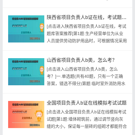
错误参考答案:查看最佳答案第2题:振动压
路机与静作用压路机相比具有()等特点。A.
陕西省项目负责人b证在线，考试题库答案推荐
压实深度大B.密实度高C.生产效率高D.压实
[点击进入陕西省项目负责人b证在线，考试
遍数多参考答案:查看最佳答案更多最新建
题库答案推荐]第1题:生产经营单位为从业
筑行业考试题库--最新版内蒙古自治区建筑
人员提供劳动防护用品时，可根据情况采用
企业...
货币或其他物品代替。A.正确B.错误参考答
案:查看最佳答案第2题:施工单位依法对建
山西省项目负责人b类，怎么考？
设工程消防设计、施工质量负首要责任。
[点击进入山西省项目负责人b类，怎么
()A.正确B.错误参考答案:查看最佳答案更多
考？]一.单选题(共有40题，只有一个正确
最新建筑行业考试题库--陕西省项目负责人
答案，错选不得分)第题:临时室外消防用水
b证在线...
量应按临时用房和在建工程的临时室外消防
用水量的()确定，施工现场火灾次数可按同
全国项目负责人b证在线模拟考试试题
时发生1次确定。A.较小者B.较大者C.平均
[点击进入全国项目负责人b证在线模拟考试
者D.加权平均者正确答案:查看最佳答案更
试题]第1题:墙体砌筑前，通过调节竖向灰
多最新建筑行业考试题库--山西省项目负责
缝的大小，保证每一层砖的组砌才都能符合
人b类，怎...
组砌要求，减小砍砖，提高效率的工序是试