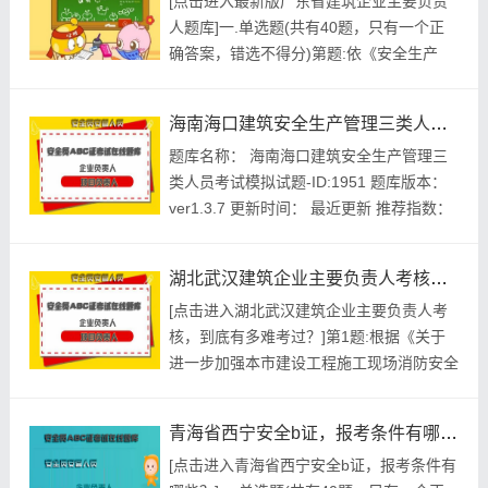
[点击进入最新版广东省建筑企业主要负责
2011标准文明文明施工检查表规定，现场
人题库]一.单选题(共有40题，只有一个正
应设置()等宣传教育场所。A.宣传栏B.读...
确答案，错选不得分)第题:依《安全生产
法》规定，建筑施工企业应当按照规定提取
和使用安全生产费用，专门用于改善安全生
海南海口建筑安全生产管理三类人员考试模拟试题
产条件。安全生产费用在成本中()列支。A.
题库名称： 海南海口建筑安全生产管理三
按预算B.按计划C.据实D.按比例正确答案:
类人员考试模拟试题-ID:1951 题库版本：
查看最佳答案更多最新建筑行业考试题库--
ver1.3.7 更新时间： 最近更新 推荐指数：
最新版广东...
★★★★★ 本月促销价： ￥39.8元 开发个
体： 建题帮建筑安全生产管理三类人员资
湖北武汉建筑企业主要负责人考核，到底有多难考过？
格考试建题帮APP题库研究中心 ...
[点击进入湖北武汉建筑企业主要负责人考
核，到底有多难考过？]第1题:根据《关于
进一步加强本市建设工程施工现场消防安全
管理工作的通知》的规定，()对施工现场消
防安全负总责。A.建设单位B.设计单位C.施
青海省西宁安全b证，报考条件有哪些？
工总承包单位D.监理单位参考答案:查看最
[点击进入青海省西宁安全b证，报考条件有
佳答案第2题:《建筑施工企业安全生产管理