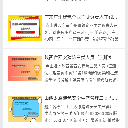
月促销价： ￥39.8元 开发个体： 建题帮建
造师安全b证资格考试建题帮APP题库研究
广东广州建筑企业主要负责人在线，到底有多容易考过？
中心 进入建造师安全b证模拟...
[点击进入广东广州建筑企业主要负责人在
线，到底有多容易考过？]一.单选题(共有
40题，只有一个正确答案，错选不得分)第
题:建筑施工安全检查标准(JGJ59-99)是
()A.推荐性行业标准B.强制性行业标准C.推
陕西省西安建筑三类人员B证测试，难度高不高？
荐性国家标准D.强制性国家标准正确答案:
[点击进入陕西省西安建筑三类人员B证测
查看最佳答案更多最新建筑行业考试题库--
试，难度高不高？]第1题:墙和板.梁和柱连
广东广州建筑企业主要负责人在线，到底有
接部位的混凝土强度符合设计和规范要求。
多...
A.正确B.错误参考答案:查看最佳答案第2题:
关于基坑工程安全生产现场控制表述正确的
山西太原建筑安全生产管理三类人员在线考试历年题库
是()。A.基坑支护及开挖符合规范.设计及专
题库名称： 山西太原建筑安全生产管理三
项施工方案的要求B.基坑周围地面排水措施
类人员在线考试历年题库-ID:3203 题库版
符合规范及专项施工方案的要求C.基坑地下
本： ver1.3.7 更新时间： 最近更新 推荐指
水控...
数： ★★★★★ 本月促销价： ￥39.8元