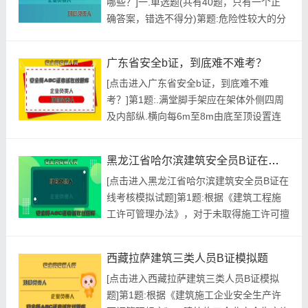
哪些？]一.单选题(共有40题，只有一个正
机构设置及专职安全生产管理人员配备办
确答案，错选不得分)第题:危险性较大的分
法》规定，施工...
部分项工程是指房屋建筑和市政基础设施工
程在施工过程中，容易导致人员()或者造成
广东省安全b证，到底难不难考？
重大经济损失的分部分项工程。A.重大伤亡
[点击进入广东省安全b证，到底难不难
B.群死群伤C.一般伤亡D.重伤事故正确答
考？]第1题:.满堂脚手架应在架体外侧四周
案:查看最佳答案更多最新建筑行业考试题
及内部纵.横向每6m至8m由底至顶设置连
库--青海...
续竖向剪刀撑。A.正确B.错误参考答案:查
看最佳答案第2题:根据《生产安全事故报告
黑龙江省哈尔滨建筑安全员B证在线考核模拟试题
和调查处理条列》，下列符合重大事故情形
[点击进入黑龙江省哈尔滨建筑安全员B证在
的有()。A.造成3人以上10人以下死亡B.造
线考核模拟试题]第1题:根据《建筑工程施
成10人以上30人以下死亡C.造成10人以上
工许可管理办法》，对于未取得施工许可擅
5...
自施工，且不符合开工条件的，应承担的法
律责任是()。A.责令停止施工，并对建设单
西藏拉萨建筑三类人员B证模拟题
位和施工单位分别处以罚款B.责令停止施工
[点击进入西藏拉萨建筑三类人员B证模拟
C.责令停止施工，并对建设单位处以罚款D.
题]第1题:根据《建筑施工企业安全生产许
责令停止施工，并对施工单位处以罚款参考