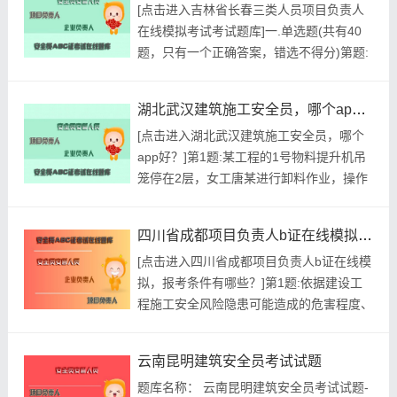
[点击进入吉林省长春三类人员项目负责人
由上.下两道横杆及立杆组成B.上杆距地面
在线模拟考试考试题库]一.单选题(共有40
高度应为1.2米，下杆应在上杆和挡脚板中
题，只有一个正确答案，错选不得分)第题:
间设...
脚手架按施工设计方案规定的要求进行搭
设，各种脚手架搭设到一定高度时，按()要
湖北武汉建筑施工安全员，哪个app好？
求，由有关部门或人员分步进行检查、验
[点击进入湖北武汉建筑施工安全员，哪个
收，合格后方可投入使用。A.施工图B.安全
app好？]第1题:某工程的1号物料提升机吊
管理协议C.应急预案D.安全施工计划正确答
笼停在2层，女工唐某进行卸料作业，操作
案:查看最佳答...
人员临时离开，这时另一班组喊叫要求提升
相邻的2号提升机，经过此地的工人胡某却
四川省成都项目负责人b证在线模拟，报考条件有哪些？
开动了正在卸料的1号提升机；唐某正跨于
[点击进入四川省成都项目负责人b证在线模
吊笼与平台之间，上升的提升机把唐某掀
拟，报考条件有哪些？]第1题:依据建设工
翻，从二层井架平台坠落到井架立杆上，抢
程施工安全风险隐患可能造成的危害程度、
救多日后，因颅内出血过...
发展情况和紧迫性等因素，预警级别由低到
高划分为()和红色四个级别。A.绿色B.蓝色
云南昆明建筑安全员考试试题
C.黄色D.橙色参考答案:查看最佳答案第2
题库名称： 云南昆明建筑安全员考试试题-
题:当生产和其他工作与安全发生矛盾时，