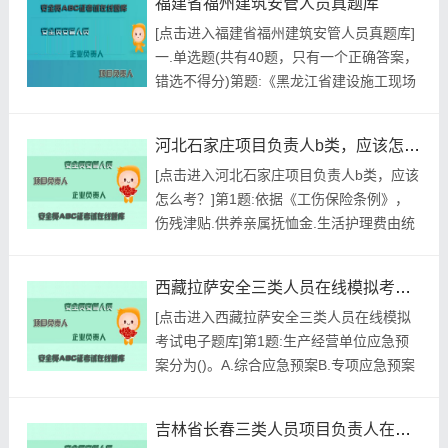
福建省福州建筑安管人员真题库
究中心 进入一建安管人员B证模拟...
[点击进入福建省福州建筑安管人员真题库]
一.单选题(共有40题，只有一个正确答案，
错选不得分)第题:《黑龙江省建设施工现场
安全生产标准化实施标准》DB23/T1318-
2020中规定食堂煤气瓶与炉具距离不应小
河北石家庄项目负责人b类，应该怎么考？
于()m；排油烟机及换气扇应每月清洗一次
[点击进入河北石家庄项目负责人b类，应该
(必会题)A.1B.1.5C.2D.2.5正确答案:查看最
怎么考？]第1题:依据《工伤保险条例》，
佳答案更多最新建筑行业考...
伤残津贴.供养亲属抚恤金.生活护理费由统
筹地区社会保险行政部门根据职工平均工资
和生活费用变化等情况适时调整。调整办法
西藏拉萨安全三类人员在线模拟考试电子题库
由()规定A.统筹地区工会组织B.统筹地区社
[点击进入西藏拉萨安全三类人员在线模拟
会保险行政部门C.省.自治区.直辖市人民政
考试电子题库]第1题:生产经营单位应急预
府D.国务院社会保险行政部门参考答案:查
案分为()。A.综合应急预案B.专项应急预案
看最佳答...
C.突发应急预案D.现场处置方案参考答案:
查看最佳答案第2题:.关于临边防护栏杆的
吉林省长春三类人员项目负责人在线模拟考试考试题库
搭设，下列说法正确的是()。A.防护栏杆应