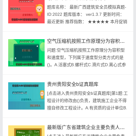
的40%以上E.接地电阻值不应大于15Ω参考
题库名称： 最新广西建筑安全员模拟真题-
答案:查看最佳答案第2题:事故发生单位及
ID:2022 题库版本： ver1.3.7 更新时间：
其有关人员____,对事故发生单位处1...
最近更新 推荐指数： ★★★★★ 本月促销
价： ￥39.8元 开发个体： 建题帮建筑安全
员资格考试建题帮APP题库研究中心 进入
空气压缩机按照工作原理分为容积型和速度型，下列属于速度型分类方式的是()。
建筑安全员模拟考试题库 ...
问题:空气压缩机按照工作原理分为容积型
和速度型，下列属于速度型分类方式的是
()。A.活塞式B.螺杆式C.滑片式D.离心式参
考答案:查看最佳答案更多最新建筑行业考
试资料--空气压缩机按照工作原理分为容积
贵州贵阳安全b证真题库
型和速度型，下列属于速度型分类方式的是
[点击进入贵州贵阳安全b证真题库]第1题:工
()。请关注上面的微.信.公.众.号：建题帮，
程设计的修改由()负责，建筑施工企业不得
手机随时随地刷题学习更方便哟！问题:
擅自修改工程设计。A.有资质的设计单位B.
《施工现场...
资质许可的设计单位C.建设单位认可设计单
位D.原设计单位参考答案:查看最佳答案第2
最新版广东省建筑企业主要负责人题库
题:《建筑施工安全检查标准》JGJ59－