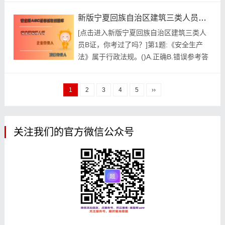
摆砖。()A.正确B.错误参考答案:查看最佳答
新版宁夏回族自治区建筑三类人员B证，你考过了吗？
案第2题:人工接地体材料可采用()。A.圆钢
[点击进入新版宁夏回族自治区建筑三类人
B.角钢C.螺纹钢D.钢管E.铝板参考答案:查
员B证，你考过了吗？]第1题:《安全生产
看最佳答案更多最新建筑行业考试题库--...
法》属于行政法规。()A.正确B.错误参考答
案:查看最佳答案第2题:《中华人民共和国
安全生产法》规定，生产经营单位使用被派
1
2
3
4
5
››
遣劳动者的，被派遣劳动者享有本法规定的
从业人员的权利，并应当履行本法规定的从
业人员的义务。A.正确B.错误参考答案:查
看最佳答案更...
关注我们的官方微信公众号