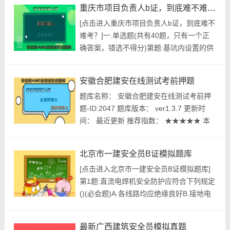
重庆市项目负责人b证，到底难不难考？
款，对其直接负责的主管人员和其他直接责
[点击进入重庆市项目负责人b证，到底难不
任人员处一万元以上二万元以下的罚款A.未
难考？]一.单选题(共有40题，只有一个正
按照规定设立安全生产管理机构或者配备安
确答案，错选不得分)第题:基坑内设置的供
全生产管理人员的B...
人员上下专用梯道应设置扶手栏杆，梯道的
宽度不应小于()M。A.1B.2C.3D.4正确答案:
安徽合肥建安在线测试考前押题
查看最佳答案更多最新建筑行业考试题库--
题库名称： 安徽合肥建安在线测试考前押
重庆市项目负责人b证，到底难不难考？请
题-ID:2047 题库版本： ver1.3.7 更新时
关注上面的微.信.公.众.号：建题帮，...
间： 最近更新 推荐指数： ★★★★★ 本
月促销价： ￥39.8元 开发个体： 建题帮建
安资格考试建题帮APP题库研究中心 进入
北京市一建安全员B证模拟题库
建安模拟考试题库 在线题...
[点击进入北京市一建安全员B证模拟题库]
第1题:直流电焊机安全防护应符合下列规定
()(必会题)A.各线路均应绝缘良好B.接地电
阻值不应大于10ΩC.接线板护罩.开关的消
弧罩应完整D.输出线断面应大于输入线断面
最新广西建筑安全员模拟真题