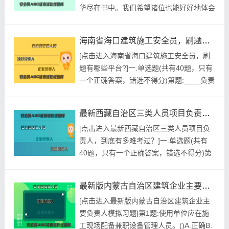
华尽在书中。我们希望诸位也能好好地体会
是()(必...
这句话。我们希望诸位也能好好地体会这句
话。我们千辛万苦找到了'山西省安管三类
海南省海口建筑施工安全员，刷题有哪些平台?
人员，应该怎么考？'。经过上述讨论，学
[点击进入海南省海口建筑施工安全员，刷
习好似一片沃土，只要辛勤耕耘，定会有累
题有哪些平台?]一.单选题(共有40题，只有
累的硕果；如若懒于劳作，当别人跳起丰收
一个正确答案，错选不得分)第题:____负责
之舞时，你已是后悔莫及了。...
所辖区域内煤矿企业的主要负责人.安全生
产管理人员和特种作业人员的考核。A.国家
最新西藏自治区三类人员项目负责人，到底有多难考过？
局B.省级安全生产监督管理部门C.省级煤矿
[点击进入最新西藏自治区三类人员项目负
安全监察机构D.市级.县级安全生产监督管
责人，到底有多难考过？]一.单选题(共有
理部门正确答案:查看最佳答案更多最新建
40题，只有一个正确答案，错选不得分)第
筑行业...
题:实施行政处罚时，简易程序指违法事实
确凿并有法定依据，对公民处以50元以下.
最新版内蒙古自治区建筑企业主要负责人模拟习题
对法人和其他组织处以1000元以下罚款或
[点击进入最新版内蒙古自治区建筑企业主
者警告处罚的，可以()行政处罚决定。A.3
要负责人模拟习题]第1题:使用单位应在施
日内作出B.直接执行C.向法院申请执行D.当
工现场配备兼职设备管理人员。()A.正确B.
场作出正...