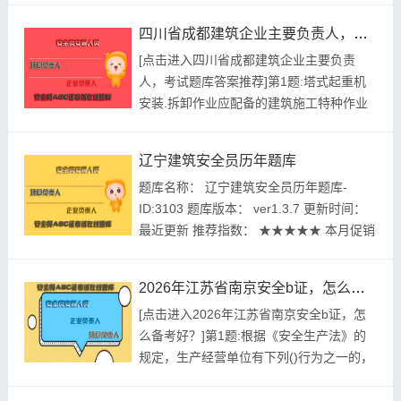
开发个体： 建题帮建筑安全生产管理三类
四川省成都建筑企业主要负责人，考试题库答案推荐
人员资格考试建题帮APP题库研究中心 ...
[点击进入四川省成都建筑企业主要负责
人，考试题库答案推荐]第1题:塔式起重机
安装.拆卸作业应配备的建筑施工特种作业
人员有()。A.塔式起重机安装拆卸工B.建筑
起重司索信号工C.塔式起重机司机D.建筑电
辽宁建筑安全员历年题库
工E.钢筋工参考答案:查看最佳答案第2题:
题库名称： 辽宁建筑安全员历年题库-
下列各项中，不属于安全生产监督检查人员
ID:3103 题库版本： ver1.3.7 更新时间：
义务的是()。A.对检查中发现的安全生产违
最近更新 推荐指数： ★★★★★ 本月促销
法行为，...
价： ￥39.8元 开发个体： 建题帮建筑安全
员资格考试建题帮APP题库研究中心 进入
2026年江苏省南京安全b证，怎么备考好？
建筑安全员模拟考试题库 ...
[点击进入2026年江苏省南京安全b证，怎
么备考好？]第1题:根据《安全生产法》的
规定，生产经营单位有下列()行为之一的，
责令限期改正。逾期未改正的，责令停产停
业整顿，并处五万元以上十万元以下的罚