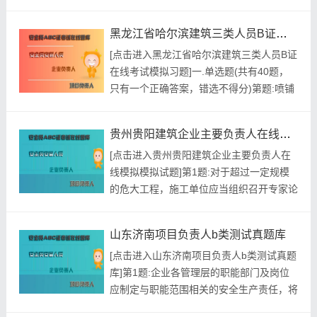
价： ￥39.8元 开发个体： 建题帮建筑安全
员资格考试建题帮APP题库研究中心 进入
黑龙江省哈尔滨建筑三类人员B证在线考试模拟习题
建筑安全员模拟考试题库 ...
[点击进入黑龙江省哈尔滨建筑三类人员B证
在线考试模拟习题]一.单选题(共有40题，
只有一个正确答案，错选不得分)第题:喷铺
暗挖隧道开挖面必须保持在()条件下施工。
A.无水B.无粉尘C.无卵石D.无障碍物正确答
贵州贵阳建筑企业主要负责人在线模拟模拟试题
案:查看最佳答案更多最新建筑行业考试题
[点击进入贵州贵阳建筑企业主要负责人在
库--黑龙江省哈尔滨建筑三类人员B证在线
线模拟模拟试题]第1题:对于超过一定规模
考试模拟习题请关注上面的微.信.公.众.
的危大工程，施工单位应当组织召开专家论
号：...
证会对专项施工方案进行论证。实行施工总
承包的，由()组织召开专家论证会。A.建设
山东济南项目负责人b类测试真题库
单位B.监理单位C.施工总承包单位D.专业分
[点击进入山东济南项目负责人b类测试真题
包单位参考答案:查看最佳答案参考解析:根
库]第1题:企业各管理层的职能部门及岗位
据《危险性较大的分部分项工程安全管理规
应制定与职能范围相关的安全生产责任，将
定》，对于超...
安全生产责任建立到各项管理工作之中。