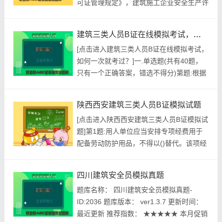
可证管理规定》，建筑施工企业安全生产许
答案:查看最...
可证的有效期为()年。A.1B.2C.3D.4参考答
案:查看最佳答案参考解析:根据《建筑施工
建筑三类人员B证在线模拟考试，如何一次就考过？
企业安全生产许可证管理规定》第九条规
[点击进入建筑三类人员B证在线模拟考试，
定，建筑施工企业安全生产许可证的有效期
如何一次就考过？]一.单选题(共有40题，
为3年。第2题:《中华人民共和国消防法》
只有一个正确答案，错选不得分)第题:根据
规定，禁...
《建筑深基坑工程施工安全技术规范》
JGJ311规定，土钉施工应符合下列规定，
陕西西安建筑三类人员B证模拟试题
其中错误的是:()A.干作业法施工时，应先降
[点击进入陕西西安建筑三类人员B证模拟试
低地下水位，严禁在地下水位以下成孔施
题]第1题:用人单位应当安排专项经费用于
工。B.当成孔过程中遇有障碍物或成孔困难
配备劳动防护用品，不得以()替代。该项经
需调整孔位及...
费计入生产成本，据实列支。A.金钱B.货币
C.奖励D.其他物品参考答案:查看最佳答案
四川建筑安全员模拟真题
第2题:《建设工程安全生产管理条例》规
题库名称： 四川建筑安全员模拟真题-
定，安装、拆卸施工起重机械和整体提升脚
ID:2036 题库版本： ver1.3.7 更新时间：
手架、模板等自升式架设设施，应当编制拆
最近更新 推荐指数： ★★★★★ 本月促销
装方案、制定...