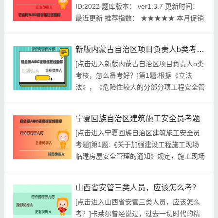
ID:2022 题库版本： ver1.3.7 更新时间：
要以安全为主，生产和其他工作要服从安
最近更新 推荐指数： ★★★★★ 本月促销
全，这就是安全...
价： ￥39.8元 开发个体： 建题帮建筑安全
员资格考试建题帮APP题库研究中心 进入
新版内蒙古自治区项目负责人b类考核，怎么备考好？
建筑安全员模拟考试题库 ...
[点击进入新版内蒙古自治区项目负责人b类
考核，怎么备考好？]第1题:根据《立法
法》，《危险性较大的分部分项工程安全管
理规定》属于()。A.法律B.行政法规C.地方
性法规D.部门规章参考答案:查看最佳答案
宁夏回族自治区建筑施工安全员考题
参考解析:《危险性较大的分部分项工程安
[点击进入宁夏回族自治区建筑施工安全员
全管理规定》是由住房和城乡建设部制定的
考题]第1题:《关于加强建设工程施工现场
部门规章。第2题:.SC型施工升降机通常使
临建房屋安全管理的通知》规定，施工现场
用锥鼓型渐...
临建房屋用电必须编制临电施工方案，并经
()批准后实施。A.项目负责人B.企业技术负
山西省安管三类人员，应该怎么考？
责人C.安全员D.监理单位项目总监E.监理员
[点击进入山西省安管三类人员，应该怎么
参考答案:查看最佳答案第2题:根据《建设
考？]卡莱尔曾经说过，过去一切时代的精
工程安全生产管理条例》，下列说法正确的