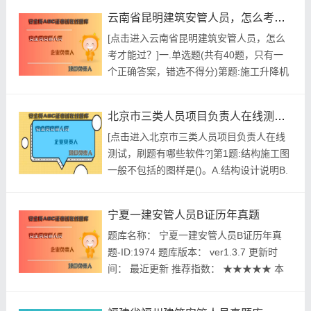
()A.正确B.错误参考答案:查看最佳答案第2
云南省昆明建筑安管人员，怎么考才能过？
题:高度超过()的层次上的交叉作业，凡人员
[点击进入云南省昆明建筑安管人员，怎么
进出的通道口应设双层安全防护棚(必会
考才能过？]一.单选题(共有40题，只有一
题)A.18mB.24mC.20mD.28m参考答案...
个正确答案，错选不得分)第题:施工升降机
安装作业前，()应编制施工升降机安装.拆卸
工程专项施工方案。A.建设单位B.监理单位
北京市三类人员项目负责人在线测试，刷题有哪些软件?
C.施工单位D.安装单位正确答案:查看最佳
[点击进入北京市三类人员项目负责人在线
答案更多最新建筑行业考试题库--云南省昆
测试，刷题有哪些软件?]第1题:结构施工图
明建筑安管人员，怎么考才能过？请关注上
一般不包括的图样是()。A.结构设计说明B.
面的微...
基础图C.结构总图D.结构平面图参考答案:
查看最佳答案第2题:开关箱与用电设备间的
宁夏一建安管人员B证历年真题
距离不应超过().A.30mB.20mC.15mD.3m
题库名称： 宁夏一建安管人员B证历年真
参考答案:查看最佳答案更多最新建筑行业
题-ID:1974 题库版本： ver1.3.7 更新时
考试题库--北京市三类人员项目...
间： 最近更新 推荐指数： ★★★★★ 本
月促销价： ￥39.8元 开发个体： 建题帮一
建安管人员B证资格考试建题帮APP题库研