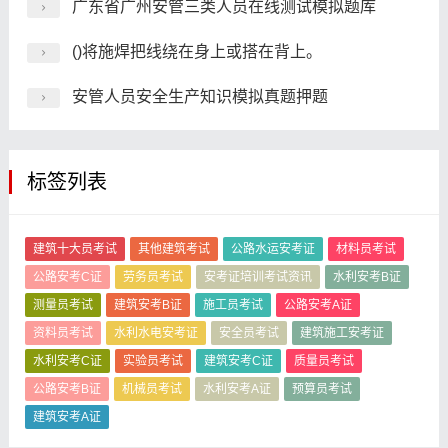
广东省广州安管三类人员在线测试模拟题库
()将施焊把线绕在身上或搭在背上。
安管人员安全生产知识模拟真题押题
标签列表
建筑十大员考试
其他建筑考试
公路水运安考证
材料员考试
公路安考C证
劳务员考试
安考证培训考试资讯
水利安考B证
测量员考试
建筑安考B证
施工员考试
公路安考A证
资料员考试
水利水电安考证
安全员考试
建筑施工安考证
水利安考C证
实验员考试
建筑安考C证
质量员考试
公路安考B证
机械员考试
水利安考A证
预算员考试
建筑安考A证