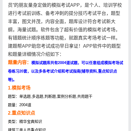
员”的朋友量身定做的模拟考试APP，是个人、培训学校
进行考试前训练、备考冲刺的提分技巧考试平台，题型
丰富，图文并茂，内容全面，题库设计符合考试新大
纲，海量试题。软件包含了超有价值的模拟考试考场，
有错题统计顺序练题等功能，就跟真实考场考试一样。
建题帮APP助您考试成功早日拿证！APP软件中的题型
和题量详细情况介绍如下：
题量内容：
模拟试题库共有2004道试题，可以任意组成模拟考场试
卷练习20套，以及多条考试介绍和考试指南(辅导资料,重点知识点
等)。
1.模拟考场
题型：单选题,多选题,判断题,案例分析题,共用题干
题量：2004道
2.重点知识点
类型：精华宝典知识
建筑三类人员重点知识