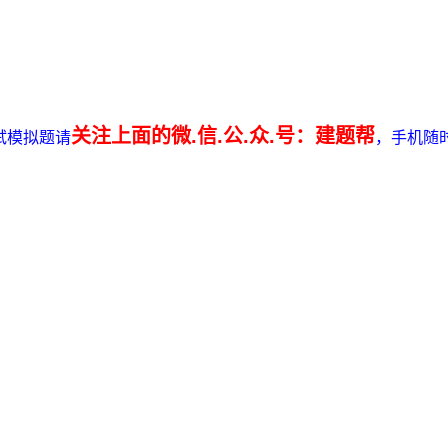
关注上面的微.信.公.众.号：建题帮
试模拟题请
，手机随