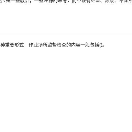
只应是一些教训，一些冷静的思考，而不该有绝望、颓废、不知
种重要形式，作业场所监督检查的内容一般包括()。