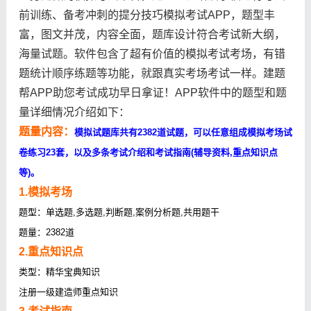
前训练、备考冲刺的提分技巧模拟考试APP，题型丰
富，图文并茂，内容全面，题库设计符合考试新大纲，
海量试题。软件包含了超有价值的模拟考试考场，有错
题统计顺序练题等功能，就跟真实考场考试一样。建题
帮APP助您考试成功早日拿证！APP软件中的题型和题
量详细情况介绍如下：
题量内容：
模拟试题库共有2382道试题，可以任意组成模拟考场试
卷练习23套，以及多条考试介绍和考试指南(辅导资料,重点知识点
等)。
1.模拟考场
题型：单选题,多选题,判断题,案例分析题,共用题干
题量：2382道
2.重点知识点
类型：精华宝典知识
注册一级建造师重点知识