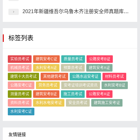
2021年新疆维吾尔乌鲁木齐注册安全师真题库答案
标签列表
实验员考试
建筑安考C证
质量员考试
公路安考B证
机械员考试
水利安考A证
预算员考试
建筑安考A证
建筑十大员考试
其他建筑考试
公路水运安考证
材料员考试
公路安考C证
劳务员考试
安考证培训考试资讯
水利安考B证
测量员考试
建筑安考B证
施工员考试
公路安考A证
资料员考试
水利水电安考证
安全员考试
建筑施工安考证
水利安考C证
友情链接