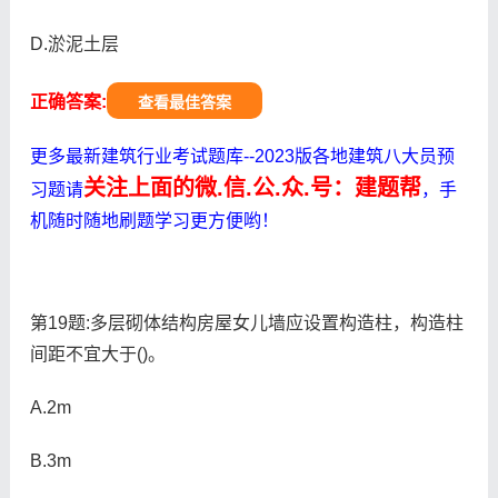
D.淤泥土层
正确答案:
查看最佳答案
更多最新建筑行业考试题库--2023版各地建筑八大员预
关注上面的微.信.公.众.号：建题帮
习题请
，手
机随时随地刷题学习更方便哟！
第19题:多层砌体结构房屋女儿墙应设置构造柱，构造柱
间距不宜大于()。
A.2m
B.3m