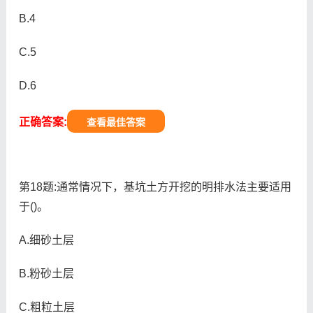
B.4
C.5
D.6
正确答案:
查看最佳答案
第18题:通常情况下，基坑土方开挖的明排水法主要适用
于()。
A.细砂土层
B.粉砂土层
C.粗粒土层