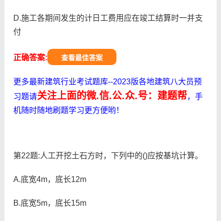
D.施工各期间发生的计日工费用应在竣工结算时一并支
付
正确答案:
查看最佳答案
更多最新建筑行业考试题库--2023版各地建筑八大员预
关注上面的微.信.公.众.号：建题帮
习题请
，手
机随时随地刷题学习更方便哟！
第22题:人工开挖土石方时，下列中的()应按基坑计算。
A.底宽4m，底长12m
B.底宽5m，底长15m