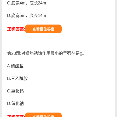
C.底宽4m，底长24m
D.底宽5m，底长14m
正确答案:
查看最佳答案
第23题:对钢筋锈蚀作用最小的早强剂是()。
A.硫酸盐
B.三乙醇胺
C.氯化钙
D.氢化钠