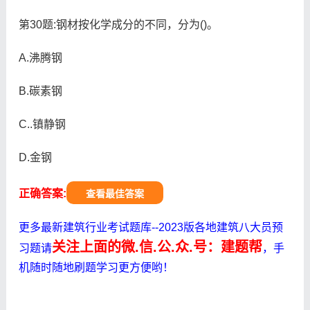
第30题:钢材按化学成分的不同，分为()。
A.沸腾钢
B.碳素钢
C..镇静钢
D.金钢
正确答案:
查看最佳答案
更多最新建筑行业考试题库--2023版各地建筑八大员预
关注上面的微.信.公.众.号：建题帮
习题请
，手
机随时随地刷题学习更方便哟！