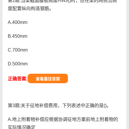
第2题:当梁截面腹板高度HW≥()时，应在梁的两侧沿高
度配置纵向构造钢筋。
A.400mm
B.450mm
C.700mm
D.500mm
正确答案:
查看最佳答案
第3题:关于征地补偿费用，下列表述中正确的是()。
A.地上附着物补偿应根据协调征地方案前地上附着物的
实际情况确定