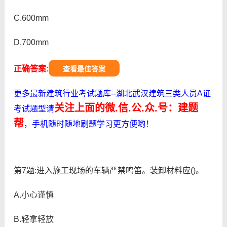
C.600mm
D.700mm
正确答案:
查看最佳答案
更多最新建筑行业考试题库--湖北武汉建筑三类人员A证
关注上面的微.信.公.众.号：建题
考试题型请
帮
，手机随时随地刷题学习更方便哟！
第7题:进入施工现场的车辆严禁鸣笛。装卸材料应()。
A.小心谨慎
B.轻拿轻放