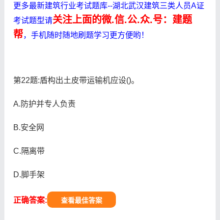
更多最新建筑行业考试题库--湖北武汉建筑三类人员A证
关注上面的微.信.公.众.号：建题
考试题型请
帮
，手机随时随地刷题学习更方便哟！
第22题:盾构出土皮带运输机应设()。
A.防护并专人负责
B.安全网
C.隔离带
D.脚手架
正确答案:
查看最佳答案