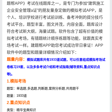
题帮APP》考试在线题库之一，是专门为参加“建筑施工
企业安全管理a证”的朋友量身定做的模拟考试APP，是
个人、培训学校进行考试前训练、备考冲刺的提分技巧
考试平台，题型丰富，图文并茂，内容全面，题库设计
符合考试新大纲，海量试题。软件包含了超有价值的模
拟考试考场，有错题统计顺序练题等功能，就跟真实考
场考试一样。建题帮APP助您考试成功早日拿证！APP
软件中的题型和题量详细情况介绍如下：
题量内容：
模拟试题库共有1933道试题，可以任意组成模拟考场试
卷练习19套，以及多条考试介绍和考试指南(辅导资料,重点知识点
等)。
1.模拟考场
题型：单选题,多选题,判断题,案例分析题,共用题干
题量：1933道
2.重点知识点
类型：精华宝典知识