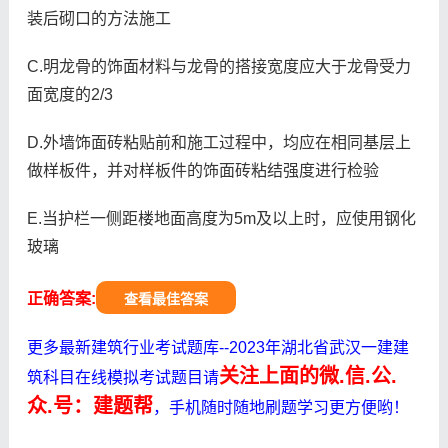
装后砌口的方法施工
C.明龙骨的饰面材料与龙骨的搭接宽度应大于龙骨受力
面宽度的2/3
D.外墙饰面砖粘贴前和施工过程中，均应在相同基层上
做样板件，并对样板件的饰面砖粘结强度进行检验
E.当护栏一侧距楼地面高度为5m及以上时，应使用钢化
玻璃
正确答案:
查看最佳答案
更多最新建筑行业考试题库--2023年湖北省武汉一建建
关注上面的微.信.公.
筑科目在线模拟考试题目请
众.号：建题帮
，手机随时随地刷题学习更方便哟！