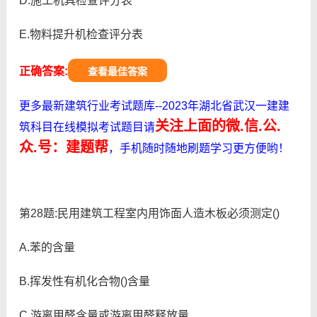
D.施工机具检查评分表
E.物料提升机检查评分表
正确答案:
查看最佳答案
更多最新建筑行业考试题库--2023年湖北省武汉一建建
关注上面的微.信.公.
筑科目在线模拟考试题目请
众.号：建题帮
，手机随时随地刷题学习更方便哟！
第28题:民用建筑工程室内用饰面人造木板必须测定()
A.苯的含量
B.挥发性有机化合物()含量
C.游离甲醛含量或游离甲醛释放量