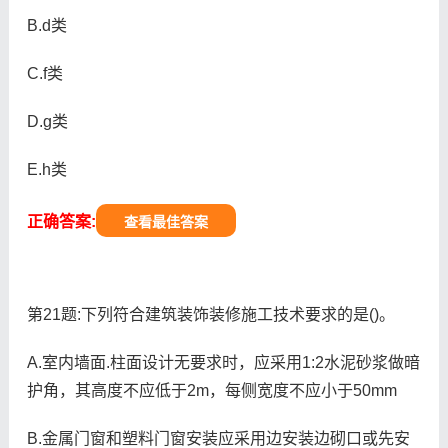
B.d类
C.f类
D.g类
E.h类
正确答案:
查看最佳答案
第21题:下列符合建筑装饰装修施工技术要求的是()。
A.室内墙面.柱面设计无要求时，应采用1:2水泥砂浆做暗
护角，其高度不应低于2m，每侧宽度不应小于50mm
B.金属门窗和塑料门窗安装应采用边安装边砌口或先安