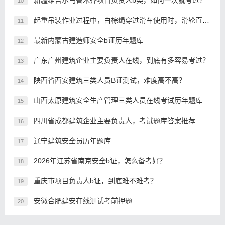
新疆维吾尔乌鲁木齐项目负责人b类，如何一次就考过？
10
起重吊装作业过程中，白棕绳穿过滑车使用时，滑轮直径应大于白棕绳直径的()倍。
11
最新内蒙古建造师安全b证历年题库
12
广东广州建筑企业主要负责人在线，到底有多容易考过？
13
陕西省西安建筑三类人员B证测试，难度高不高？
14
山西太原建筑安全生产管理三类人员在线考试历年题库
15
四川省成都建筑企业主要负责人，考试题库答案推荐
16
辽宁建筑安全员历年题库
17
2026年江苏省南京安全b证，怎么备考好？
18
重庆市项目负责人b证，到底难不难考？
19
安徽合肥建安在线测试考前押题
20