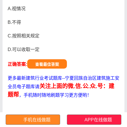
A.视情况
B.不得
C.按照相关规定
D.可以收取一定
正确答案:
查看最佳答案
更多最新建筑行业考试题库--宁夏回族自治区建筑施工安
关注上面的微.信.公.众.号：建
全员电子题库请
题帮
，手机随时随地刷题学习更方便哟！
手机在线做题
APP在线做题
第31题:对企业安全价值观的确立;安全目标的确定;安全