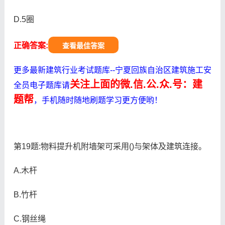
D.5圈
正确答案:
查看最佳答案
更多最新建筑行业考试题库--宁夏回族自治区建筑施工安
关注上面的微.信.公.众.号：建
全员电子题库请
题帮
，手机随时随地刷题学习更方便哟！
第19题:物料提升机附墙架可采用()与架体及建筑连接。
A.木杆
B.竹杆
C.钢丝绳