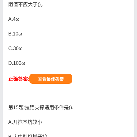
阻值不应大于()。
A.4ω
B.10ω
C.30ω
D.100ω
正确答案:
查看最佳答案
第15题:拉锚支撑适用条件是().
A.开挖基坑较小
B.大中型机械开挖