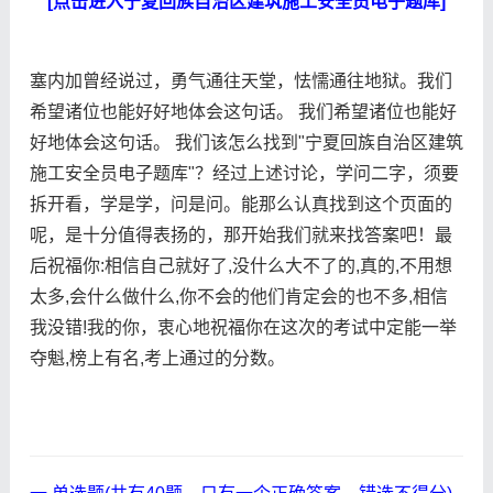
[点击进入宁夏回族自治区建筑施工安全员电子题库]
塞内加曾经说过，勇气通往天堂，怯懦通往地狱。我们
希望诸位也能好好地体会这句话。 我们希望诸位也能好
好地体会这句话。 我们该怎么找到"宁夏回族自治区建筑
施工安全员电子题库"？经过上述讨论，学问二字，须要
拆开看，学是学，问是问。能那么认真找到这个页面的
呢，是十分值得表扬的，那开始我们就来找答案吧！最
后祝福你:相信自己就好了,没什么大不了的,真的,不用想
太多,会什么做什么,你不会的他们肯定会的也不多,相信
我没错!我的你，衷心地祝福你在这次的考试中定能一举
夺魁,榜上有名,考上通过的分数。