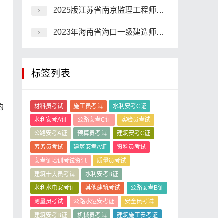
2025版江苏省南京监理工程师，刷题有哪些平台?
2023年海南省海口一级建造师管理在线模拟模拟习题
标签列表
的
材料员考试
施工员考试
水利安考C证
水利安考A证
公路安考C证
实验员考试
公路安考A证
预算员考试
建筑安考C证
劳务员考试
建筑安考A证
资料员考试
安考证培训考试资讯
质量员考试
建筑十大员考试
水利安考B证
水利水电安考证
其他建筑考试
公路安考B证
测量员考试
公路水运安考证
安全员考试
建筑安考B证
机械员考试
建筑施工安考证