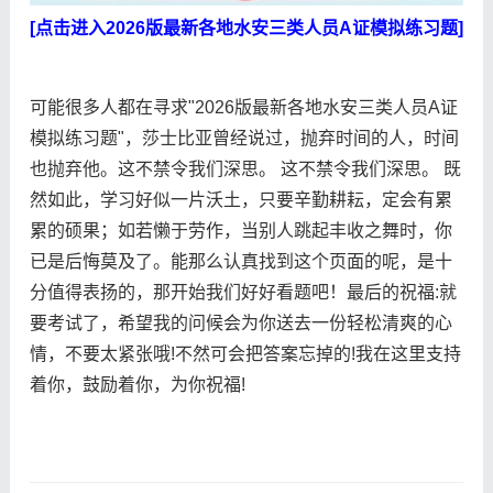
[点击进入2026版最新各地水安三类人员A证模拟练习题]
可能很多人都在寻求"2026版最新各地水安三类人员A证
模拟练习题"，莎士比亚曾经说过，抛弃时间的人，时间
也抛弃他。这不禁令我们深思。 这不禁令我们深思。 既
然如此，学习好似一片沃土，只要辛勤耕耘，定会有累
累的硕果；如若懒于劳作，当别人跳起丰收之舞时，你
已是后悔莫及了。能那么认真找到这个页面的呢，是十
分值得表扬的，那开始我们好好看题吧！最后的祝福:就
要考试了，希望我的问候会为你送去一份轻松清爽的心
情，不要太紧张哦!不然可会把答案忘掉的!我在这里支持
着你，鼓励着你，为你祝福!