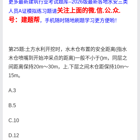
更多最新建筑行业考试题库--2026版最新各地水安三类
关注上面的微.信.公.众.
人员A证模拟练习题请
号：建题帮
，手机随时随地刷题学习更方便哟！
第25题:土方水利开挖时，水木仓布置的安全距离(指水
木仓喷嘴到开始冲采点的距离)一般不小于()m，同层之
间距离保持20m～30m，上.下层之间木仓距保持10m～
15m。
A.3
B.5
C.10
D.12