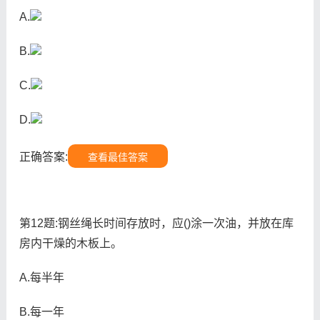
A.
B.
C.
D.
正确答案:
查看最佳答案
第12题:钢丝绳长时间存放时，应()涂一次油，并放在库
房内干燥的木板上。
A.每半年
B.每一年