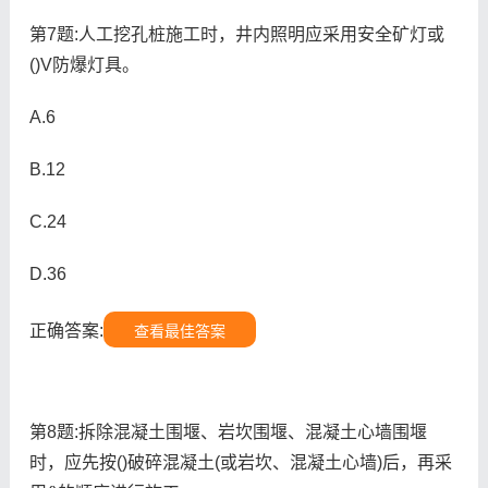
第7题:人工挖孔桩施工时，井内照明应采用安全矿灯或
()V防爆灯具。
A.6
B.12
C.24
D.36
正确答案:
查看最佳答案
第8题:拆除混凝土围堰、岩坎围堰、混凝土心墙围堰
时，应先按()破碎混凝土(或岩坎、混凝土心墙)后，再采