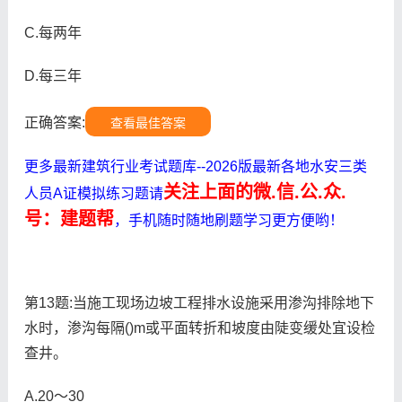
C.每两年
D.每三年
正确答案:
查看最佳答案
更多最新建筑行业考试题库--2026版最新各地水安三类
关注上面的微.信.公.众.
人员A证模拟练习题请
号：建题帮
，手机随时随地刷题学习更方便哟！
第13题:当施工现场边坡工程排水设施采用渗沟排除地下
水时，渗沟每隔()m或平面转折和坡度由陡变缓处宜设检
查井。
A.20～30