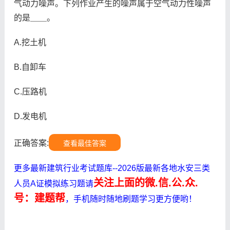
气动力噪声。下列作业产生的噪声属于空气动力性噪声
的是＿＿。
A.挖土机
B.自卸车
C.压路机
D.发电机
正确答案:
查看最佳答案
更多最新建筑行业考试题库--2026版最新各地水安三类
关注上面的微.信.公.众.
人员A证模拟练习题请
号：建题帮
，手机随时随地刷题学习更方便哟！