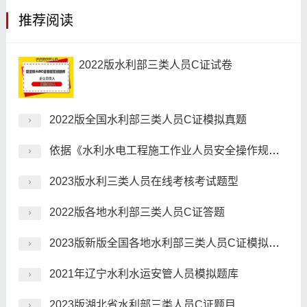
推荐阅读
2022版水利部三类人员C证试卷
2022版全国水利部三类人员C证模拟真题
依据《水利水电工程施工作业人员安全操作规程》，暴(同音字)破器材领用时应严格领退手续，填写暴(同音字)破单据应真实.明细，注明工程项目及单位.时间.地点.班次.领用数量.发放人.领用人和施工单位，并需()签字方能生效，各签字人应对工作面实际耗材的数量负责核实。
2023版水利三类人员在线考核考试题型
2022版各地水利部三类人员C证答题
2023版新版全国各地水利部三类人员C证模拟题库
2021年辽宁水利水运安管人员模拟题库
2023版湖北省水利部三类人员C证题目