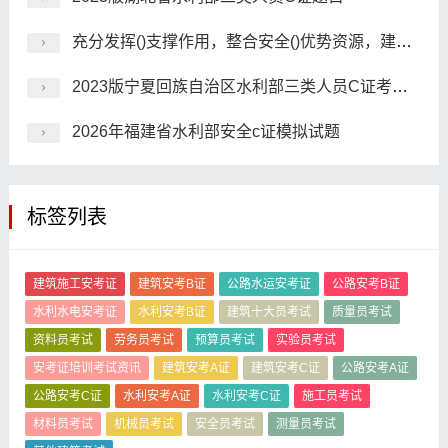
充分发挥()支撑作用，整合安全()优势资源，建立完善以企业为主体.以市场为导向.产学研用相结合的安全技术创新体系。
2023版宁夏回族自治区水利部三类人员C证考前押题
2026年福建省水利部安全c证模拟试题
标签列表
建筑施工安考证
建筑安考B证
公路水运安考证
公路安考B证
水利水电安考证
水利安考B证
建筑十大员考试
质量员考试
资料员考试
劳务员考试
预算员考试
实验员考试
安考证培训考试资讯
建筑安考A证
建筑安考C证
公路安考A证
公路安考C证
水利安考A证
水利安考C证
施工员考试
材料员考试
机械员考试
安全员考试
测量员考试