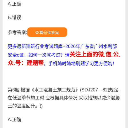
A.正确
B.错误
参考答案:
查看最佳答案
更多最新建筑行业考试题库--2026年广东省广州水利部
关注上面的微.信.公.
安全c证，如何一次就考过？请
众.号：建题帮
，手机随时随地刷题学习更方便哟！
第6题:根据《水工混凝土施工规范》(SDJ207—82)规定,
在低温季节施工时,应根据具体情况,采取措施以减少混凝
土的温度回升。()
A.正确