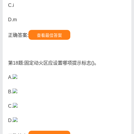
C.i
D.m
正确答案:
查看最佳答案
第18题:固定动火区应设置哪项提示标志()。
A.
B.
C.
D.