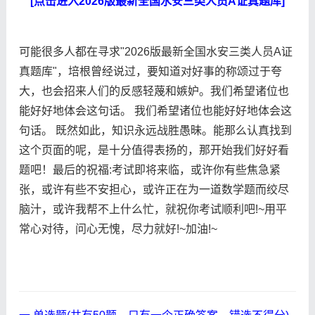
[点击进入2026版最新全国水安三类人员A证真题库]
可能很多人都在寻求"2026版最新全国水安三类人员A证
真题库"，培根曾经说过，要知道对好事的称颂过于夸
大，也会招来人们的反感轻蔑和嫉妒。我们希望诸位也
能好好地体会这句话。 我们希望诸位也能好好地体会这
句话。 既然如此，知识永远战胜愚昧。能那么认真找到
这个页面的呢，是十分值得表扬的，那开始我们好好看
题吧！最后的祝福:考试即将来临，或许你有些焦急紧
张，或许有些不安担心，或许正在为一道数学题而绞尽
脑汁，或许我帮不上什么忙，就祝你考试顺利吧!~用平
常心对待，问心无愧，尽力就好!~加油!~