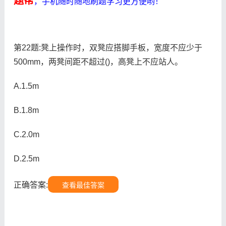
题帮
，手机随时随地刷题学习更方便哟！
第22题:凳上操作时，双凳应搭脚手板，宽度不应少于
500mm，两凳间距不超过()，高凳上不应站人。
A.1.5m
B.1.8m
C.2.0m
D.2.5m
正确答案:
查看最佳答案