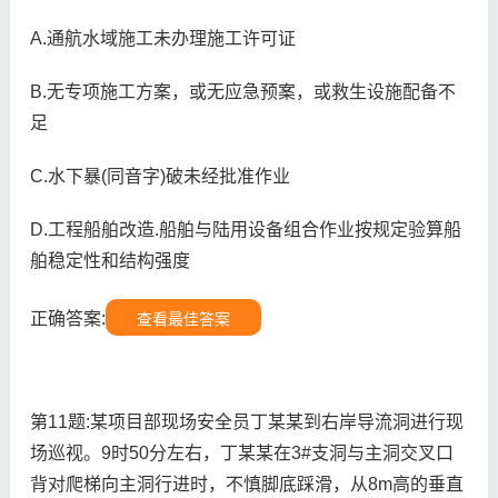
A.通航水域施工未办理施工许可证
B.无专项施工方案，或无应急预案，或救生设施配备不
足
C.水下暴(同音字)破未经批准作业
D.工程船舶改造.船舶与陆用设备组合作业按规定验算船
舶稳定性和结构强度
正确答案:
查看最佳答案
第11题:某项目部现场安全员丁某某到右岸导流洞进行现
场巡视。9时50分左右，丁某某在3#支洞与主洞交叉口
背对爬梯向主洞行进时，不慎脚底踩滑，从8m高的垂直