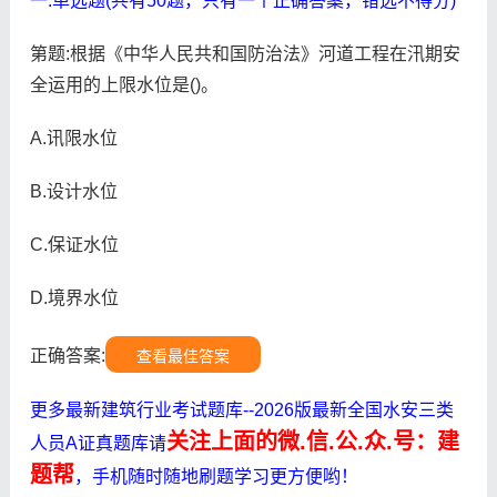
一.单选题(共有50题，只有一个正确答案，错选不得分)
第题:根据《中华人民共和国防治法》河道工程在汛期安
全运用的上限水位是()。
A.讯限水位
B.设计水位
C.保证水位
D.境界水位
正确答案:
查看最佳答案
更多最新建筑行业考试题库--2026版最新全国水安三类
关注上面的微.信.公.众.号：建
人员A证真题库请
题帮
，手机随时随地刷题学习更方便哟！