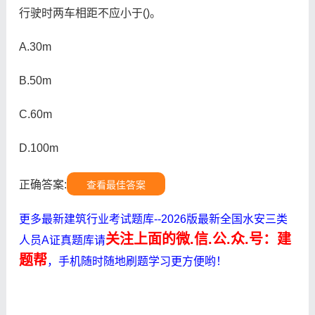
行驶时两车相距不应小于()。
A.30m
B.50m
C.60m
D.100m
正确答案:
查看最佳答案
更多最新建筑行业考试题库--2026版最新全国水安三类
关注上面的微.信.公.众.号：建
人员A证真题库请
题帮
，手机随时随地刷题学习更方便哟！