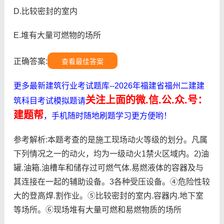
D.比较密封的室内
E.堆有大量可燃物的场所
正确答案:
查看最佳答案
更多最新建筑行业考试题库--2026年福建省福州二建建
关注上面的微.信.公.众.号：
筑科目考试模拟题请
建题帮
，手机随时随地刷题学习更方便哟！
参考解析:本题考查的是施工现场动火等级的划分。凡属
下列情况之一的动火，均为一级动火1禁火区域内。2)油
罐.油箱.油槽车和储存过可燃气体.易燃液体的容器及与
其连接在一起的辅助设备。3各种受压设备。④危险性较
大的登高焊.割作业。⑤比较密封的室内.容器内.地下室
等场所。⑥现场堆有大量可燃和易燃物质的场所