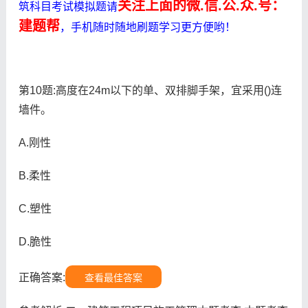
关注上面的微.信.公.众.号：
筑科目考试模拟题请
建题帮
，手机随时随地刷题学习更方便哟！
第10题:高度在24m以下的单、双排脚手架，宜采用()连
墙件。
A.刚性
B.柔性
C.塑性
D.脆性
正确答案:
查看最佳答案