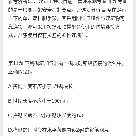
参考解析:二、建筑工程项目施工管理本题考查:本题考查
的是一般脚手架安全控制要点。，选项分析:高度在24m
以下的单、双排脚手架，宜采用刚性连墙件与建筑物可
靠连接，亦可采用拉筋和顶撑配合使用的附墙连接方
式，严禁使用仅有拉筋的柔性连墙件。
第11题:下列砌筑加气混凝土砌块时错缝搭接的做法中，
正确的是()。
A.搭砌长度不应小于1/4砌块长
B.搭砌长度不应小于100mm
C.搭砌长度不应小于砌块长度的1/3
D.搭砌的同时应在水平灰缝内设2φ4的钢筋网片