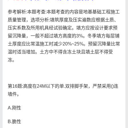
参考解析:本题考查:本题考查的内容是地基基础工程施工
质量管理，选项分析:填筑厚度及压实遍数应根据土质、
压实系数及所用机具经试验确定。填方应按设计要求预
留沉降量，一般不超过填方高度的3%。冬季填方每层铺
土厚度应比常温施工时减少20%~25%。预留沉降量比常
温时适当增加。土方中不得含冻土块且填土层不得受
冻。
第16题:高度在24M以下的单.双排脚手架，严禁采用()连
墙件。
A.刚性
B.脆性