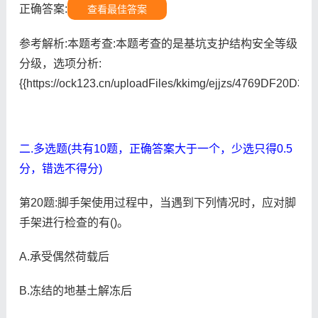
正确答案:
查看最佳答案
参考解析:本题考查:本题考查的是基坑支护结构安全等级
分级，选项分析:
{{https://ock123.cn/uploadFiles/kkimg/ejjzs/4769DF20
二.多选题(共有10题，正确答案大于一个，少选只得0.5
分，错选不得分)
第20题:脚手架使用过程中，当遇到下列情况时，应对脚
手架进行检查的有()。
A.承受偶然荷载后
B.冻结的地基土解冻后