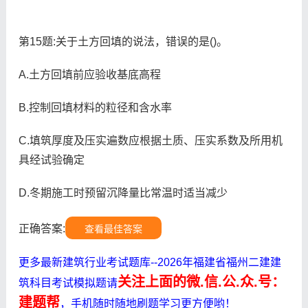
第15题:关于土方回填的说法，错误的是()。
A.土方回填前应验收基底高程
B.控制回填材料的粒径和含水率
C.填筑厚度及压实遍数应根据土质、压实系数及所用机
具经试验确定
D.冬期施工时预留沉降量比常温时适当减少
正确答案:
查看最佳答案
更多最新建筑行业考试题库--2026年福建省福州二建建
关注上面的微.信.公.众.号：
筑科目考试模拟题请
建题帮
，手机随时随地刷题学习更方便哟！