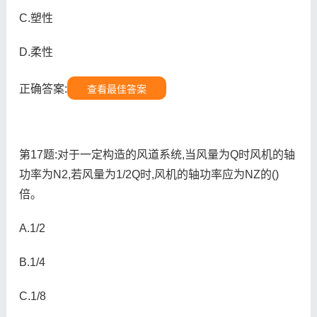
C.塑性
D.柔性
正确答案:
查看最佳答案
第17题:对于一定构造的风道系统,当风量为Q时风机的轴
功率为N2,若风量为1/2Q时,风机的轴功率应为NZ的()
倍。
A.1/2
B.1/4
C.1/8