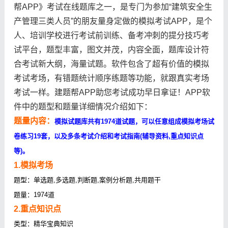
帮APP》考试在线题库之一，是专门为参加“建筑安全生
产管理三类人员”的朋友量身定做的模拟考试APP，是个
人、培训学校进行考试前训练、备考冲刺的提分技巧考
试平台，题型丰富，图文并茂，内容全面，题库设计符
合考试新大纲，海量试题。软件包含了超有价值的模拟
考试考场，有错题统计顺序练题等功能，就跟真实考场
考试一样。建题帮APP助您考试成功早日拿证！APP软
件中的题型和题量详细情况介绍如下：
题量内容：
模拟试题库共有1974道试题，可以任意组成模拟考场试
卷练习19套，以及多条考试介绍和考试指南(辅导资料,重点知识点
等)。
1.模拟考场
题型：单选题,多选题,判断题,案例分析题,共用题干
题量：1974道
2.重点知识点
类型：精华宝典知识