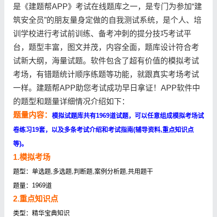
是《建题帮APP》考试在线题库之一，是专门为参加“建
筑安全员”的朋友量身定做的自我测试系统，是个人、培
训学校进行考试前训练、备考冲刺的提分技巧考试平
台，题型丰富，图文并茂，内容全面，题库设计符合考
试新大纲，海量试题。软件包含了超有价值的模拟考试
考场，有错题统计顺序练题等功能，就跟真实考场考试
一样。建题帮APP助您考试成功早日拿证！APP软件中
的题型和题量详细情况介绍如下：
题量内容：
模拟试题库共有1969道试题，可以任意组成模拟考场试
卷练习19套，以及多条考试介绍和考试指南(辅导资料,重点知识点
等)。
1.模拟考场
题型：单选题,多选题,判断题,案例分析题,共用题干
题量：1969道
2.重点知识点
类型：精华宝典知识