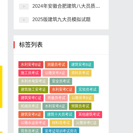
2024年安徽合肥建筑八大员质量员，如何一次就考过？
2025版建筑九大员模拟试题
标签列表
水利安考B证
测量员考试
建筑安考B证
施工员考试
公路安考A证
资料员考试
水利水电安考证
安全员考试
建筑施工安考证
水利安考C证
实验员考试
建筑安考C证
质量员考试
公路安考B证
机械员考试
水利安考A证
预算员考试
建筑安考A证
建筑十大员考试
其他建筑考试
公路水运安考证
材料员考试
公路安考C证
劳务员考试
安考证培训考试资讯