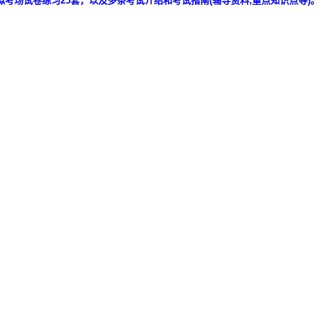
拟考场试卷练习25套，以及多条考试介绍和考试指南(辅导资料,重点知识点等)