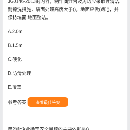
JGJ146-2013的内容，制作间灶台及周边应采取宜清洁.
耐擦洗措施，墙面处理高度大于()，地面应做()和()，并
保持墙面.地面整洁。
A.2.0m
B.1.5m
C.硬化
D.防滑处理
E.覆盖
参考答案:
查看最佳答案
第2题:企业确定安全目标的主要依据是()。