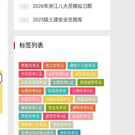
2026年浙江八大员模拟习题
2023版土建安全员题库
标签列表
质量员考试
施工员考试
建筑十大员考试
水利安考C证
水利安考B证
水利安考A证
水利水电安考证
公路安考C证
其他建筑考试
公路安考B证
实验员考试
公路安考A证
测量员考试
公路水运安考证
预算员考试
建筑安考C证
安全员考试
建筑安考B证
劳务员考试
建筑安考A证
机械员考试
建筑施工安考证
资料员考试
安考证培训考试资讯
材料员考试