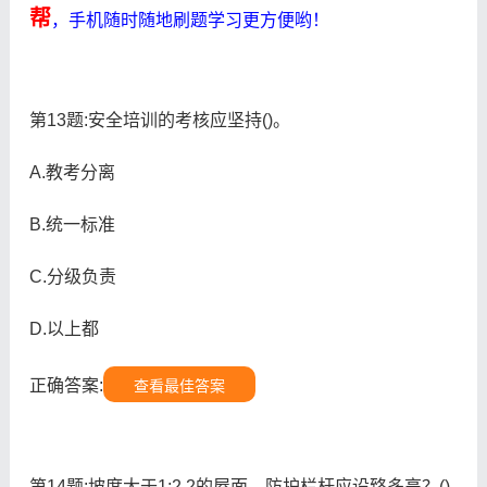
帮
，手机随时随地刷题学习更方便哟！
第13题:安全培训的考核应坚持()。
A.教考分离
B.统一标准
C.分级负责
D.以上都
正确答案:
查看最佳答案
第14题:坡度大于1:2.2的屋面，防护栏杆应设臵多高？()