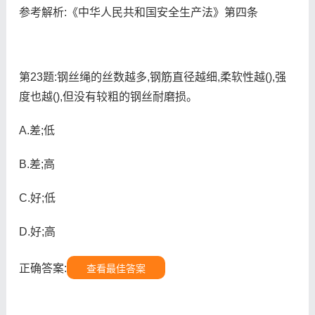
参考解析:《中华人民共和国安全生产法》第四条
第23题:钢丝绳的丝数越多,钢筋直径越细,柔软性越(),强
度也越(),但没有较粗的钢丝耐磨损。
A.差;低
B.差;高
C.好;低
D.好;高
正确答案:
查看最佳答案