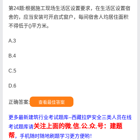
第24题:根据施工现场生活区设置要求，在生活区设置宿
舍的，应当安装可开启式窗户，每间宿舍人均居住面积
不得低于()平方米。
A.3
B.4
C.5
D.6
正确答案:
查看最佳答案
更多最新建筑行业考试题库--西藏拉萨安全三类人员在线
关注上面的微.信.公.众.号：建题
考试题库请
帮
，手机随时随地刷题学习更方便哟！