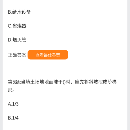
B.给水设备
C.省煤器
D.烟火管
正确答案:
查看最佳答案
第5题:当填土场地地面陡于()时，应先将斜坡挖成阶梯
形。
A.1/3
B.1/4