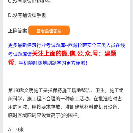
C.没有搭设临边护栏
D.没有铺设脚手板
正确答案:
查看最佳答案
更多最新建筑行业考试题库--西藏拉萨安全三类人员在线
关注上面的微.信.公.众.号：建题
考试题库请
帮
，手机随时随地刷题学习更方便哟！
第19题:文明施工是指保持施工场地整洁、卫生，施工组
织科学，施工程序合理的一种施工活动。在批准临时占
用的区域，应按要求存放、堆卸建筑材料或机具设备，
临时区域四周应设置高于()的围栏。
A.1.0米