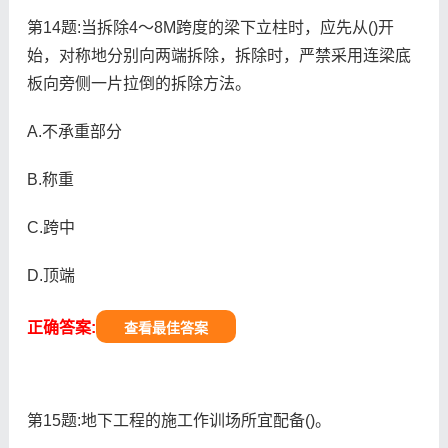
第14题:当拆除4～8M跨度的梁下立柱时，应先从()开
始，对称地分别向两端拆除，拆除时，严禁采用连梁底
板向旁侧一片拉倒的拆除方法。
A.不承重部分
B.称重
C.跨中
D.顶端
正确答案:
查看最佳答案
第15题:地下工程的施工作训场所宜配备()。